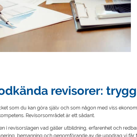
odkända revisorer: trygg
 mycket som du kan göra själv och som någon med viss ekonom
kompetens. Revisorsområdet är ett sådant.
 i revisorslagen vad gäller utbildning, erfarenhet och redbarh
 planering, bemanning och genomförande av de uppdrag vi får f