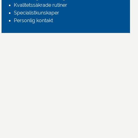
Kvalitetssäkrade rutiner
Specialistkunskaper
Personlig kontakt