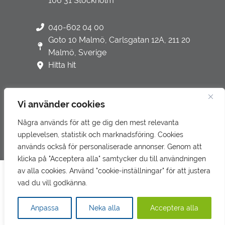
106 31 Stockholm
040-602 04 00
Goto 10 Malmö, Carlsgatan 12A, 211 20
Malmö, Sverige
Hitta hit
Vi använder cookies
Några används för att ge dig den mest relevanta
Integritetspolicy
upplevelsen, statistik och marknadsföring. Cookies
Underbiträden
används också för personaliserade annonser. Genom att
klicka på "Acceptera alla" samtycker du till användningen
Klagomålshantering
av alla cookies. Använd "cookie-inställningar" för att justera
Denna webbplats använder cookies för att förbättra din
vad du vill godkänna.
upplevelse.
Läs mer om vår integritetspolicy här.
Gå till LR Revision & Redovisning
Anpassa
Neka alla
Acceptera alla
GODKÄNN