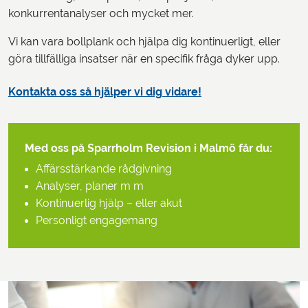
konkurrentanalyser och mycket mer.
Vi kan vara bollplank och hjälpa dig kontinuerligt, eller
göra tillfälliga insatser när en specifik fråga dyker upp.
Kontakta oss så hjälper vi dig vidare!
Med oss på Sparrholm Revision i Malmö får du:
Affärsstärkande rådgivning
Analyser, planer m m
Kontinuerlig hjälp – eller akut
Personligt engagemang