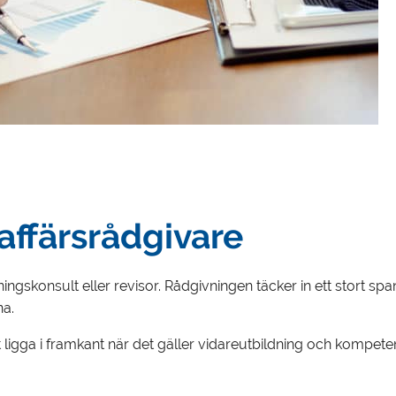
affärsrådgivare
ngskonsult eller revisor. Rådgivningen täcker in ett stort span
na.
igga i framkant när det gäller vidareutbildning och kompetensu