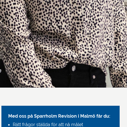
Med oss på Sparrholm Revision i Malmö får du:
Rätt frågor ställda för att nå målet