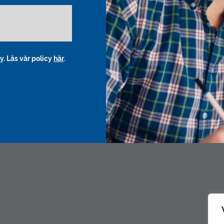
y. Läs vår policy
här
.