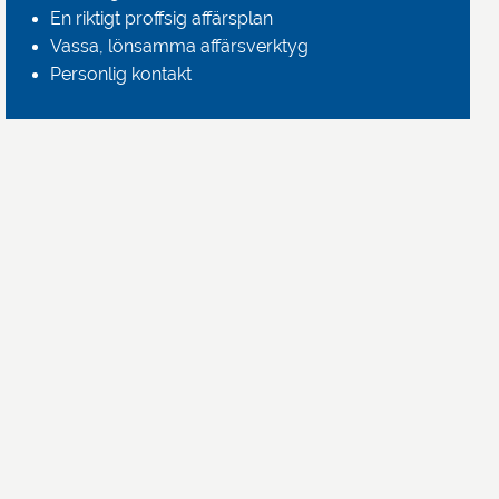
En riktigt proffsig affärsplan
Vassa, lönsamma affärsverktyg
Personlig kontakt