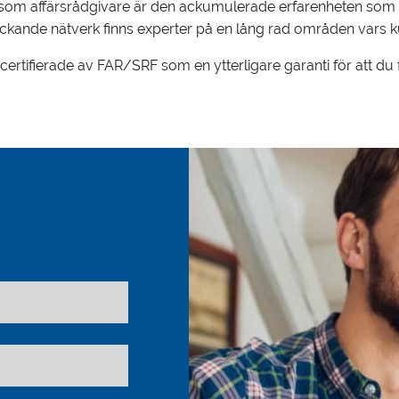
n som affärsrådgivare är den ackumulerade erfarenheten som v
kande nätverk finns experter på en lång rad områden vars kuns
tifierade av FAR/SRF som en ytterligare garanti för att du få