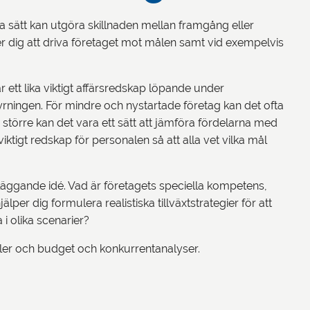
bra sätt kan utgöra skillnaden mellan framgång eller
per dig att driva företaget mot målen samt vid exempelvis
är ett lika viktigt affärsredskap löpande under
tyrningen. För mindre och nystartade företag kan det ofta
r större kan det vara ett sätt att jämföra fördelarna med
viktigt redskap för personalen så att alla vet vilka mål
dläggande idé. Vad är företagets speciella kompetens,
lper dig formulera realistiska tillväxtstrategier för att
 i olika scenarier?
kyler och budget och konkurrentanalyser.