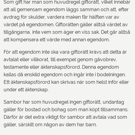
Som gift har man som huvudregel giftorätt, vilket innebär
att all gemensam egendom läggs samman och att, efter
avdrag för skulder, vardera maken får hälften var av
värdet på egendomen. Giftorätten gäller alltså värdet av
tillgångarna, inte vem som äger en viss sak. Det går alltså
att kompensera ett värde med annan egendom.
För att egendom inte ska vara giftorätt krävs att detta är
avtalat eller villkorat, till exempel genom gåvobrev,
testamente eller äktenskapsförord. Denna egendom
kallas då enskild egendom och ingår inte i bodelningen.
Ett äktenskapsförord kan skrivas när som helst inför eller
under ett äktenskap.
Sambor har som huvudregel ingen giftorätt, undantag
gäller för bostad och bohag som man köpt tillsammans.
Därför är det extra viktigt för sambor att avtala vad som
gäller, särskilt om någon av dem har barn.