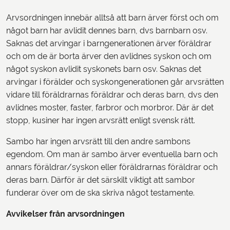
Arvsordningen innebär alltså att barn ärver först och om
något barn har avlidit dennes barn, dvs barnbarn osv.
Saknas det arvingar i barngenerationen ärver föräldrar
och om de är borta ärver den avlidnes syskon och om
något syskon avlidit syskonets barn osv. Saknas det
arvingar i förälder och syskongenerationen går arvsrätten
vidare till föräldrarnas föräldrar och deras barn, dvs den
avlidnes moster, faster, farbror och morbror. Där är det
stopp, kusiner har ingen arvsrätt enligt svensk rätt.
Sambo har ingen arvsrätt till den andre sambons
egendom. Om man är sambo ärver eventuella barn och
annars föräldrar/syskon eller föräldrarnas föräldrar och
deras barn. Därför är det särskilt viktigt att sambor
funderar över om de ska skriva något testamente.
Avvikelser från arvsordningen