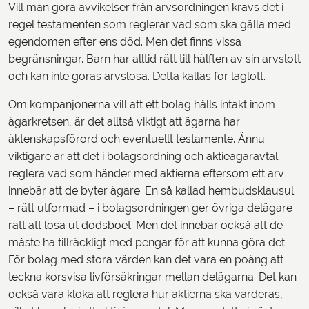
Vill man göra avvikelser från arvsordningen krävs det i
regel testamenten som reglerar vad som ska gälla med
egendomen efter ens död. Men det finns vissa
begränsningar. Barn har alltid rätt till hälften av sin arvslott
och kan inte göras arvslösa. Detta kallas för laglott.
Om kompanjonerna vill att ett bolag hålls intakt inom
ägarkretsen, är det alltså viktigt att ägarna har
äktenskapsförord och eventuellt testamente. Ännu
viktigare är att det i bolagsordning och aktieägaravtal
reglera vad som händer med aktierna eftersom ett arv
innebär att de byter ägare. En så kallad hembudsklausul
– rätt utformad – i bolagsordningen ger övriga delägare
rätt att lösa ut dödsboet. Men det innebär också att de
måste ha tillräckligt med pengar för att kunna göra det.
För bolag med stora värden kan det vara en poäng att
teckna korsvisa livförsäkringar mellan delägarna. Det kan
också vara kloka att reglera hur aktierna ska värderas,