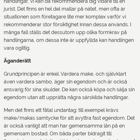
handlingar, vi kan då rekommendera dig vidare till en
jurist. Det finns en hel del mallar på nätet, men ofta är
situationen som företagare lite mer komplex varför vi
rekommenderar stor försiktighet innan dessa används. I
många fall ställs det dessutom upp olika formkrav på
handlingarna, om dessa inte är uppfyllda kan handlingen
vara ogiltig.
Äganderätt
Grundprincipen är enkel. Vardera make, och självklart
även vardera sambo, äger sin egendom och är också
ansvarig för sina skulder. De kan också köpa och sälja sin
egendom utan att upprätta några särskilda handlingar.
Men det finns ett fåtal undantag: till exempel krävs
make/makas samtycke för att avyttra fast egendom. Det
är också vanligt att man har gemensamma lån på en
gemensam bostad. Om båda parter bidragit till