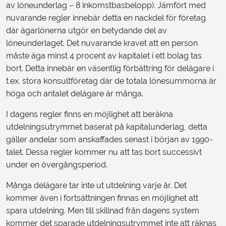
av löneunderlag – 8 inkomstbasbelopp). Jämfört med
nuvarande regler innebär detta en nackdel för företag
där ägarlönerna utgör en betydande del av
löneunderlaget. Det nuvarande kravet att en person
måste äga minst 4 procent av kapitalet i ett bolag tas
bort. Detta innebär en väsentlig förbättring för delägare i
t.ex. stora konsultföretag där de totala lönesummorna är
höga och antalet delägare är många.
I dagens regler finns en möjlighet att beräkna
utdelningsutrymmet baserat på kapitalunderlag, detta
gäller andelar som anskaffades senast i början av 1990-
talet. Dessa regler kommer nu att tas bort successivt
under en övergångsperiod.
Många delägare tar inte ut utdelning varje år. Det
kommer även i fortsättningen finnas en möjlighet att
spara utdelning. Men till skillnad från dagens system
kommer det sparade utdelningsutrymmet inte att räknas