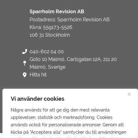
Sparrholm Revision AB
Postadress: Sparrholm Revision AB
Kivra: 559173-5526
106 31 Stockholm
040-602 04 00
Goto 10 Malmö, Carlsgatan 12A, 211 20
Malmö, Sverige
Hitta hit
Vi använder cookies
Några används för att ge dig den mest relevanta
Integritetspolicy
upplevelsen, statistik och marknadsföring. Cookies
Underbiträden
används också för personaliserade annonser. Genom att
klicka på "Acceptera alla" samtycker du till användningen
Klagomålshantering