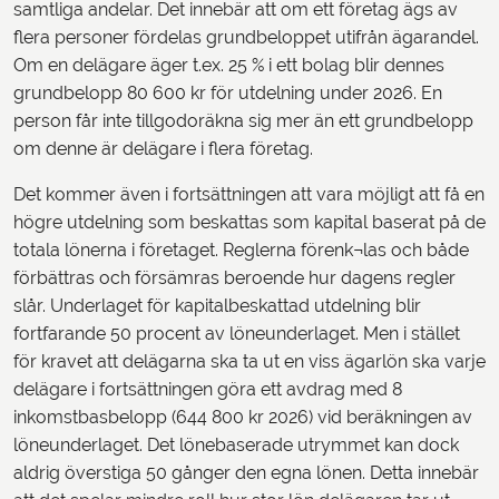
samtliga andelar. Det innebär att om ett företag ägs av
flera personer fördelas grundbeloppet utifrån ägarandel.
Om en delägare äger t.ex. 25 % i ett bolag blir dennes
grundbelopp 80 600 kr för utdelning under 2026. En
person får inte tillgodoräkna sig mer än ett grundbelopp
om denne är delägare i flera företag.
Det kommer även i fortsättningen att vara möjligt att få en
högre utdelning som beskattas som kapital baserat på de
totala lönerna i företaget. Reglerna förenk¬las och både
förbättras och försämras beroende hur dagens regler
slår. Underlaget för kapitalbeskattad utdelning blir
fortfarande 50 procent av löneunderlaget. Men i stället
för kravet att delägarna ska ta ut en viss ägarlön ska varje
delägare i fortsättningen göra ett avdrag med 8
inkomstbasbelopp (644 800 kr 2026) vid beräkningen av
löneunderlaget. Det lönebaserade utrymmet kan dock
aldrig överstiga 50 gånger den egna lönen. Detta innebär