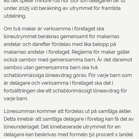
att det spelar mindre roll hur stor lön delägaren tar ut
under 2025 vid beräkning av utrymmet för framtida
utdelning.
Om två makar är verksamma i företaget ska
löneutrymmet beräknas gemensamt för makarnas
andelar och därefter fördelas med lika belopp på
makarnas andelar i företaget. Reglerna för makar gäller
också sambor med gemensamma barn. Är det däremot
sambos utan gemensamma barn ska två
schablonmässiga löneavdrag göras. För varje barn som
är delägare och verksamma i företaget ska det i
fortsättningen ske ett schablonmässigt löneavdrag för
varje barn.
Lönesumman kommer att fördelas ut på samtliga aktier.
Detta innebär att samtliga delägare i företag kan få del av
löneunderlaget. Det lönebaserade utrymmet för en
delägare kan beskrivas med formeln 50 procent x (andel