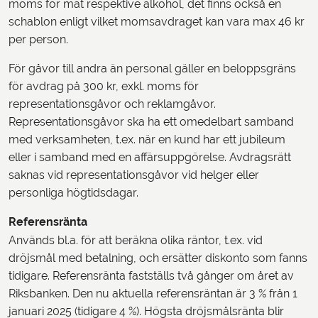
moms för mat respektive alkohol, det finns också en
schablon enligt vilket momsavdraget kan vara max 46 kr
per person.
För gåvor till andra än personal gäller en beloppsgräns
för avdrag på 300 kr, exkl. moms för
representationsgåvor och reklamgåvor.
Representationsgåvor ska ha ett omedelbart samband
med verksamheten, t.ex. när en kund har ett jubileum
eller i samband med en affärsuppgörelse. Avdragsrätt
saknas vid representationsgåvor vid helger eller
personliga högtidsdagar.
Referensränta
Används bl.a. för att beräkna olika räntor, t.ex. vid
dröjsmål med betalning, och ersätter diskonto som fanns
tidigare. Referensränta fastställs två gånger om året av
Riksbanken. Den nu aktuella referensräntan är 3 % från 1
januari 2025 (tidigare 4 %). Högsta dröjsmålsränta blir