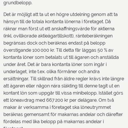
grundbelopp.
Det är möjligt att ta ut en högre utdelning genom att ta
hänsyn till de totala kontanta lönerna i företaget. Då
räknar man först ut ett anskaffningsvärde för aktierna
(inkl. ovillkorade aktieägartillskott), ränteberäkningen
begränsas dock och beräknas endast på belopp
överstigande 100 000 kr. Till detta får läggas 50 % av
kontanta löner som betalats ut till ägaren och anställda
under året. Det är bara kontanta löner som ingår i
underlaget, inte t.ex. olika förmåner och andra
ersättningar. Till skillnad från äldre regler krävs inte längre
att ägaren eller någon nära släkting till denne tagit ut en
kontant lön som uppgår till vissa minibelopp. Istället görs
ett löneavdrag med 667 200 kr per delägare. Om två
makar är verksamma i företaget ska löneutrymmet
beräknas gemensamt för makarnas andelar och därefter
fördelas med lika belopp på makarnas andelar i