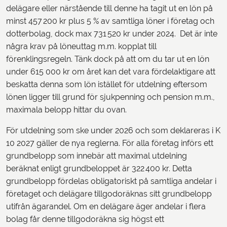
delägare eller närstående till denne ha tagit ut en lön på
minst 457 200 kr plus 5 % av samtliga löner i företag och
dotterbolag, dock max 731 520 kr under 2024. Det är inte
några krav på löneuttag m.m. kopplat till
förenklingsregeln. Tänk dock på att om du tar ut en lön
under 615 000 kr om året kan det vara fördelaktigare att
beskatta denna som lön istället för utdelning eftersom
lönen ligger till grund för sjukpenning och pension m.m.,
maximala belopp hittar du ovan.
För utdelning som ske under 2026 och som deklareras i K
10 2027 gäller de nya reglerna. För alla företag införs ett
grundbelopp som innebär att maximal utdelning
beräknat enligt grundbeloppet är 322 400 kr. Detta
grundbelopp fördelas obligatoriskt på samtliga andelar i
företaget och delägare tillgodoräknas sitt grundbelopp
utifrån ägarandel. Om en delägare äger andelar i flera
bolag får denne tillgodoräkna sig högst ett