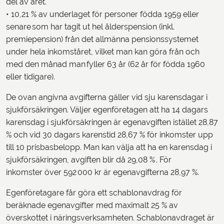
del av året.
• 10,21 % av underlaget för personer födda 1959 eller
senare som har tagit ut hel ålderspension (inkl.
premiepension) från det allmänna pensionssystemet
under hela inkomståret, vilket man kan göra från och
med den månad man fyller 63 år (62 år för födda 1960
eller tidigare).
De ovan angivna avgifterna gäller vid sju karensdagar i
sjukförsäkringen. Väljer egenföretagen att ha 14 dagars
karensdag i sjukförsäkringen är egenavgiften istället 28,87
% och vid 30 dagars karenstid 28,67 % för inkomster upp
till 10 prisbasbelopp. Man kan välja att ha en karensdag i
sjukförsäkringen, avgiften blir då 29,08 % . För
inkomster över 592 000 kr är egenavgifterna 28,97 %.
Egenföretagare får göra ett schablonavdrag för
beräknade egenavgifter med maximalt 25 % av
överskottet i näringsverksamheten. Schablonavdraget är