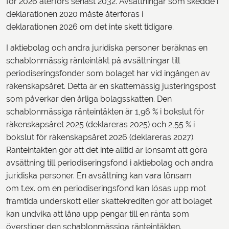
för 2026 återförs senast 2032. Avsättningar som skedde i
deklarationen 2020 måste återföras i
deklarationen 2026 om det inte skett tidigare.
I aktiebolag och andra juridiska personer beräknas en
schablonmässig ränteintäkt på avsättningar till
periodiseringsfonder som bolaget har vid ingången av
räkenskapsåret. Detta är en skattemässig justeringspost
som påverkar den årliga bolagsskatten. Den
schablonmässiga ränteintäkten är 1,96 % i bokslut för
räkenskapsåret 2025 (deklareras 2025) och 2,55 % i
bokslut för räkenskapsåret 2026 (deklareras 2027).
Ränteintäkten gör att det inte alltid är lönsamt att göra
avsättning till periodiseringsfond i aktiebolag och andra
juridiska personer. En avsättning kan vara lönsam
om t.ex. om en periodiseringsfond kan lösas upp mot
framtida underskott eller skattekrediten gör att bolaget
kan undvika att låna upp pengar till en ränta som
överstiger den schablonmässiga ränteintäkten.