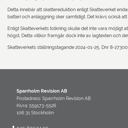
Detta innebär att skattereduktion enligt Skatteverket end
batteri och anläggning sker samtidigt. Det krävs också a
Enligt Skatteverkets tolkning skulle det inte vara möjligt
högst. Detta villkor framgår dock inte av lagtexten och det
Skatteverkets ställningstagande 2024-01-25, Dnr 8-2730
Sparrholm Revision AB
Postadress: Sparrholm Revision AB
Kivra: 559173-5526
106 31 Stockholm