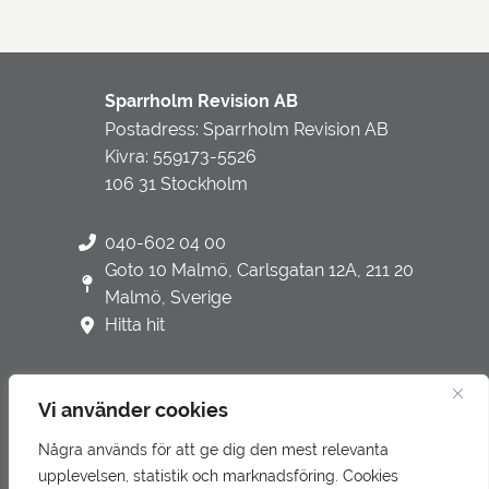
Sparrholm Revision AB
Postadress: Sparrholm Revision AB
Kivra: 559173-5526
106 31 Stockholm
040-602 04 00
Goto 10 Malmö, Carlsgatan 12A, 211 20
Malmö, Sverige
Hitta hit
Vi använder cookies
Några används för att ge dig den mest relevanta
Integritetspolicy
upplevelsen, statistik och marknadsföring. Cookies