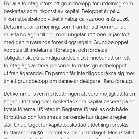
För alla företag införs ett grundbelopp för utdelning som
beskattas som inkomst av kapital. Beloppet är på 4
inkomstbasbelopp vilket innebär ca 322 000 kr år 2026.
Detta innebär en höjning, som framför allt kommer de
minsta bolagen till del, med ungefär 100 000 kr jämfört
med den nuvarande förenklingsregeln. Grundbeloppet
kopplas till andelarna i företaget och fördelas
obligatoriskt på samtliga andelar. Det innebär att om ett
företag ägs av flera personer fördelas grundbeloppet
utifrån ägarandel. En person får inte tillgodoräkna sig mer
än ett grundbelopp om denne är delägare i flera företag.
Det kommer även i fortsättningen att vara möjligt att få en
högre utdelning som beskattas som kapital baserat på de
totala lönerna i företaget. Reglerna förenk­las och både
förbättras och försämras beroende hur dagens regler
slår. Underlaget för kapitalbeskattad utdelning föreslås
fortfarande bli 50 procent av löneunderlaget. Men i stället