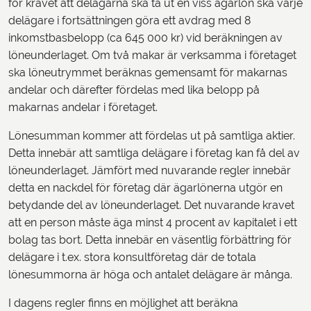
för kravet att delägarna ska ta ut en viss ägarlön ska varje
delägare i fortsättningen göra ett avdrag med 8
inkomstbasbelopp (ca 645 000 kr) vid beräkningen av
löneunderlaget. Om två makar är verksamma i företaget
ska löneutrymmet beräknas gemensamt för makarnas
andelar och därefter fördelas med lika belopp på
makarnas andelar i företaget.
Lönesumman kommer att fördelas ut på samtliga aktier.
Detta innebär att samtliga delägare i företag kan få del av
löneunderlaget. Jämfört med nuvarande regler innebär
detta en nackdel för företag där ägarlönerna utgör en
betydande del av löneunderlaget. Det nuvarande kravet
att en person måste äga minst 4 procent av kapitalet i ett
bolag tas bort. Detta innebär en väsentlig förbättring för
delägare i t.ex. stora konsultföretag där de totala
lönesummorna är höga och antalet delägare är många.
I dagens regler finns en möjlighet att beräkna