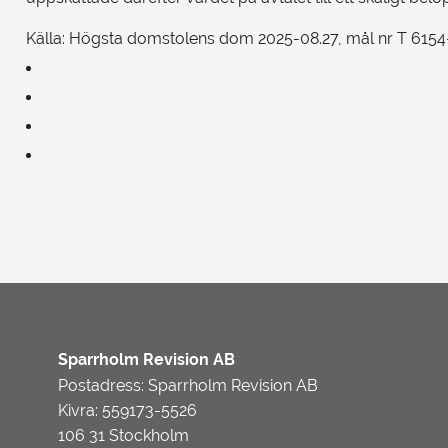
Källa: Högsta domstolens dom 2025-08.27, mål nr T 6154
Sparrholm Revision AB
Postadress: Sparrholm Revision AB
Kivra: 559173-5526
106 31 Stockholm