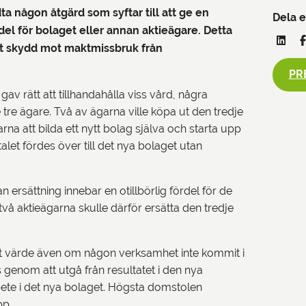
ta någon åtgärd som syftar till att ge en
Dela e
kdel för bolaget eller annan aktieägare. Detta
tt skydd mot maktmissbruk från
PR
av rätt att tillhandahålla viss vård, några
tre ägare. Två av ägarna ville köpa ut den tredje
na att bilda ett nytt bolag själva och starta upp
let fördes över till det nya bolaget utan
ersättning innebar en otillbörlig fördel för de
 två aktieägarna skulle därför ersätta den tredje
t värde även om någon verksamhet inte kommit i
 genom att utgå från resultatet i den nya
te i det nya bolaget. Högsta domstolen
pp.