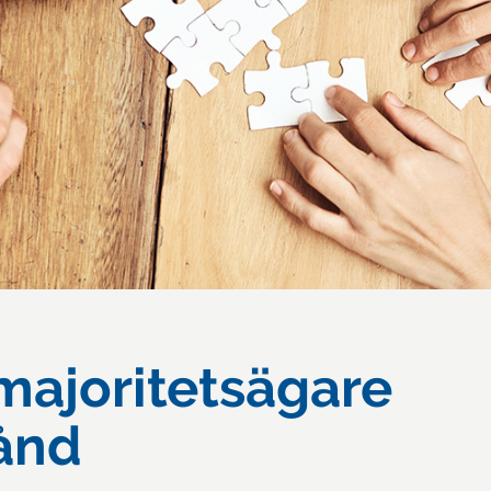
majoritetsägare
tånd