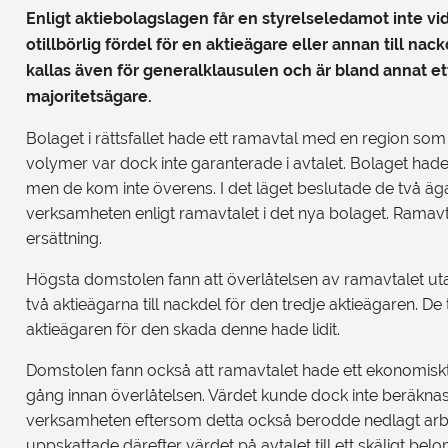
Enligt aktiebolagslagen får en styrelseledamot inte vid
otillbörlig fördel för en aktieägare eller annan till nac
kallas även för generalklausulen och är bland annat e
majoritetsägare.
Bolaget i rättsfallet hade ett ramavtal med en region som g
volymer var dock inte garanterade i avtalet. Bolaget hade 
men de kom inte överens. I det läget beslutade de två ägar
verksamheten enligt ramavtalet i det nya bolaget. Ramavta
ersättning.
Högsta domstolen fann att överlåtelsen av ramavtalet utan 
två aktieägarna till nackdel för den tredje aktieägaren. De
aktieägaren för den skada denne hade lidit.
Domstolen fann också att ramavtalet hade ett ekonomisk
gång innan överlåtelsen. Värdet kunde dock inte beräknas
verksamheten eftersom detta också berodde nedlagt arbe
uppskattade därefter värdet på avtalet till ett skäligt belo