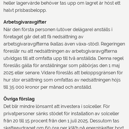
heller lagervärde behöver tas upp om lagret är höst ett
halvt prisbasbelopp.
Arbetsgivaravgifter
När den första personen (utöver delägare) anställs i
företaget går det att få nedsättning av
arbetsgivaravgifterna (kallas även växa-stöd). Regeringen
föreslår nu att nedsättningen av arbetsgivaravgifterna
utvidgas till att omfatta upp till två anställda. Denna regel
föreslås gälla för anställningar som påbörjas den 1 maj
2025 eller senare. Vidare föreslås att beloppsgränsen för
hur stor ersättning som omfattas av nedsättningen höjs
till 35 000 kronor per månad och anställd.
Övriga förslag
Det blir mindre lönsamt att investera i solceller. För
privatpersoner sänks stödet för installation av solceller
från 20 till 15 procent från den 1 juli 2025. Dessutom tas
skatteavdraget om 60 öre per kWh på energiskatter bort