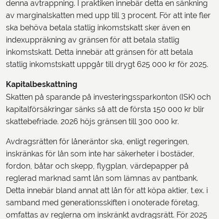
denna avtrappning. I praktiken innebär detta en sänkning
av marginalskatten med upp till 3 procent. För att inte fler
ska behöva betala statlig inkomstskatt sker även en
indexuppräkning av gränsen för att betala statlig
inkomstskatt. Detta innebär att gränsen för att betala
statlig inkomstskatt uppgår till drygt 625 000 kr för 2025.
Kapitalbeskattning
Skatten på sparande på investeringssparkonton (ISK) och
kapitalförsäkringar sänks så att de första 150 000 kr blir
skattebefriade. 2026 höjs gränsen till 300 000 kr.
Avdragsrätten för låneräntor ska, enligt regeringen,
inskränkas för lån som inte har säkerheter i bostäder,
fordon, båtar och skepp, flygplan, värdepapper på
reglerad marknad samt lån som lämnas av pantbank.
Detta innebär bland annat att lån för att köpa aktier, t.ex. i
samband med generationsskiften i onoterade företag,
omfattas av reglerna om inskränkt avdragsrätt. För 2025