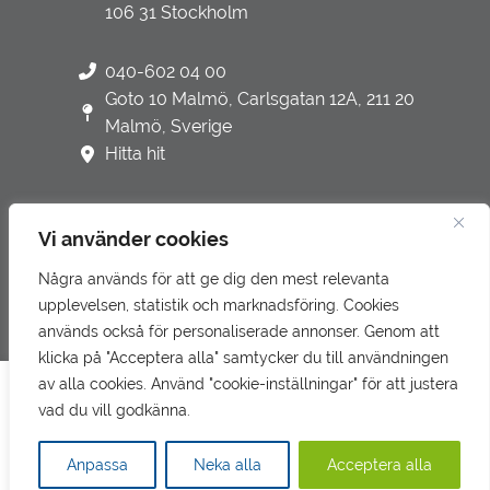
106 31 Stockholm
040-602 04 00
Goto 10 Malmö, Carlsgatan 12A, 211 20
Malmö, Sverige
Hitta hit
Vi använder cookies
Några används för att ge dig den mest relevanta
Integritetspolicy
upplevelsen, statistik och marknadsföring. Cookies
Underbiträden
används också för personaliserade annonser. Genom att
klicka på "Acceptera alla" samtycker du till användningen
Klagomålshantering
av alla cookies. Använd "cookie-inställningar" för att justera
Denna webbplats använder cookies för att förbättra din
vad du vill godkänna.
upplevelse.
Läs mer om vår integritetspolicy här.
Gå till LR Revision & Redovisning
Anpassa
Neka alla
Acceptera alla
GODKÄNN