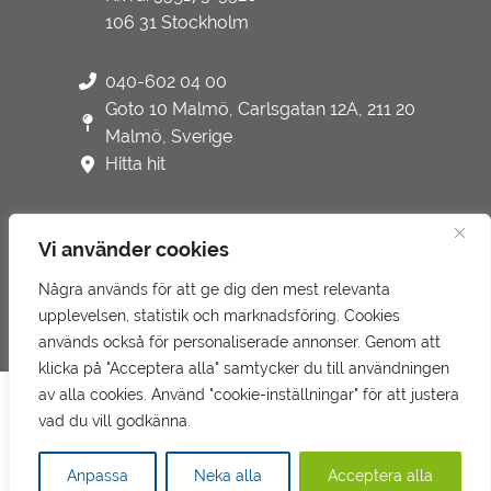
106 31 Stockholm
040-602 04 00
Goto 10 Malmö, Carlsgatan 12A, 211 20
Malmö, Sverige
Hitta hit
Vi använder cookies
Några används för att ge dig den mest relevanta
Integritetspolicy
upplevelsen, statistik och marknadsföring. Cookies
Underbiträden
används också för personaliserade annonser. Genom att
klicka på "Acceptera alla" samtycker du till användningen
Klagomålshantering
av alla cookies. Använd "cookie-inställningar" för att justera
Denna webbplats använder cookies för att förbättra din
vad du vill godkänna.
upplevelse.
Läs mer om vår integritetspolicy här.
Gå till LR Revision & Redovisning
Anpassa
Neka alla
Acceptera alla
GODKÄNN