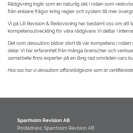
Rådgivning ingår som en naturlig del i rollen som redovisn
från enklare frågor kring regler och system till mer över
Vi på LR Revision & Redovisning har bestämt oss om att li
kompetensutveckling för våra rådgivare. Vi deltar i intern
Det som dessutom bidrar stort till vår kompetens i roll
delar. Vi har erfarenhet från många branscher och verks
samarbete finns experter på en lång rad områden vars kuns
Hos oss har vi dessutom affärsrådgivare som är certifierade 
Sparrholm Revision AB
Postadress: Sparrholm Revision AB