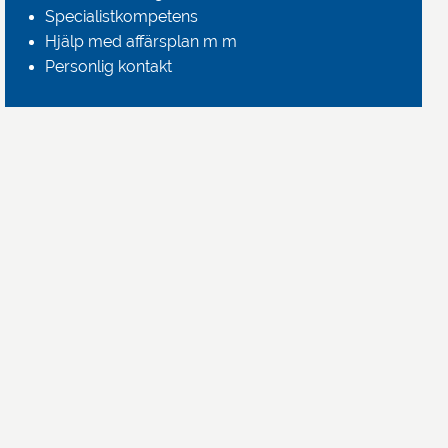
Specialistkompetens
Hjälp med affärsplan m m
Personlig kontakt