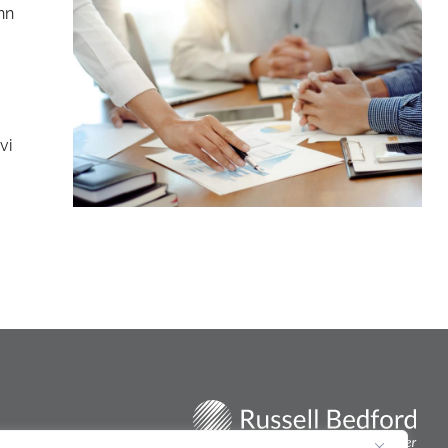
nn
vi